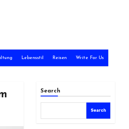
ltung
Lebensstil
Reisen
Write For Us
Search
am
Search