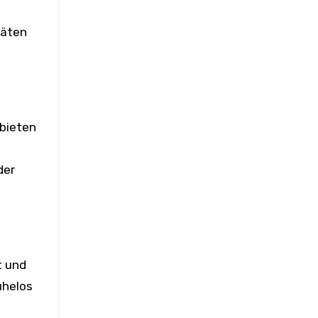
täten
 bieten
.
der
t und
ühelos