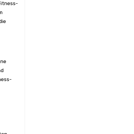
Fitness-
em
die
ine
nd
ness-
ten.