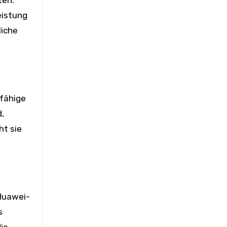
eistung
liche
zfähige
,
ht sie
Huawei-
s
ie