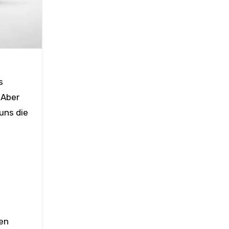
s
 Aber
uns die
e
en