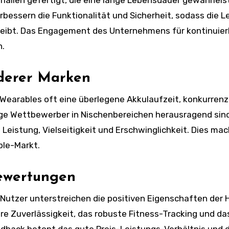
ssern die Funktionalität und Sicherheit, sodass die L
bleibt. Das Engagement des Unternehmens für kontinuier
n.
nderer Marken
Wearables oft eine überlegene Akkulaufzeit, konkurren
ige Wettbewerber in Nischenbereichen herausragend sind
istung, Vielseitigkeit und Erschwinglichkeit. Dies mac
ble-Markt.
ewertungen
Nutzer unterstreichen die positiven Eigenschaften der 
hre Zuverlässigkeit, das robuste Fitness-Tracking und da
dback betont das gute Preis-Leistungs-Verhältnis und d